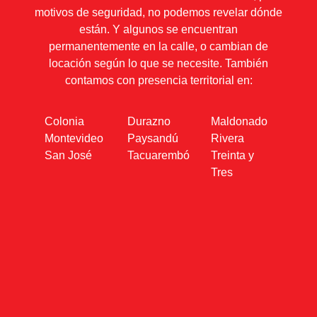
Algunos de nuestros proyectos son para todo el
país, como la Línea Telefónica para Mujeres que
sufren Violencia Basada en Género. Otros, por
motivos de seguridad, no podemos revelar dónde
están. Y algunos se encuentran
permanentemente en la calle, o cambian de
locación según lo que se necesite. También
contamos con presencia territorial en:
Colonia
Durazno
Maldonado
Montevideo
Paysandú
Rivera
San José
Tacuarembó
Treinta y
Tres